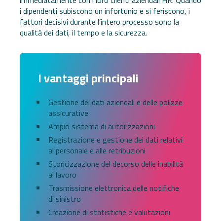
immediatamente con i loro clienti aziendali HR. Quando
i dipendenti subiscono un infortunio e si feriscono, i
fattori decisivi durante l’intero processo sono la
qualità dei dati, il tempo e la sicurezza.
I vantaggi principali
Gestione dei dati aziendali e delle polizze
assicurative
Ampio sistema di autorizzazioni
Registrazione e gestione dei dati relativi
al personale e alle retribuzioni
Storicizzazione del decorso delle inabilità
al lavoro
Trasmissione elettronica delle notifiche
di sinistro
Creazione di statistiche e valutazioni