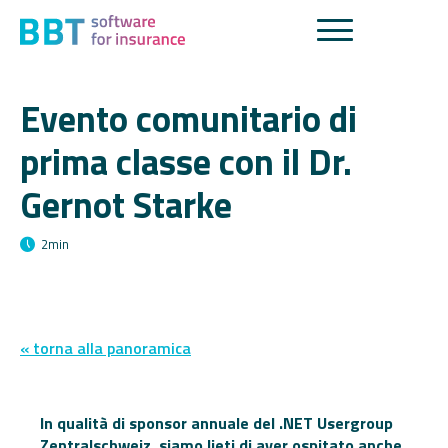
Evento comunitario di
prima classe con il Dr.
Gernot Starke
2
min
« torna alla panoramica
In qualità di sponsor annuale del .NET Usergroup
Zentralschweiz, siamo lieti di aver ospitato anche