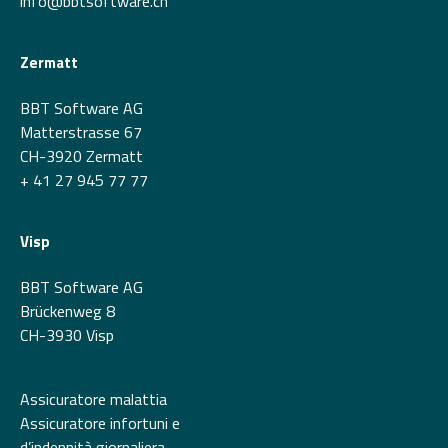
info@bbtsoftware.ch
Zermatt
BBT Software AG
Matterstrasse 67
CH-3920 Zermatt
+ 41 27 945 77 77
Visp
BBT Software AG
Brückenweg 8
CH-3930 Visp
Assicuratore malattia
Assicuratore infortuni e
d’indennità giornaliera