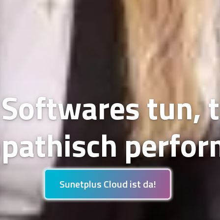
Softwares tun, t
pathisch perfor
Sunetplus Cloud ist da!