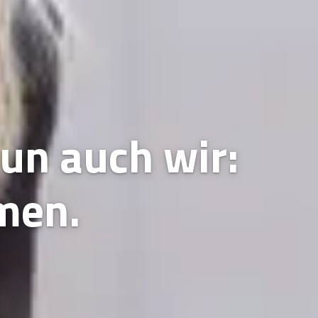
un auch wir:
men.