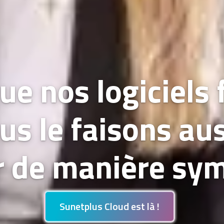
ue nos logiciels 
us le faisons aus
 de manière sy
Sunetplus Cloud est là !