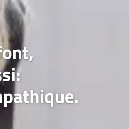
font,
si:
mpathique.