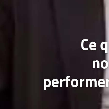
Ce q
no
performer