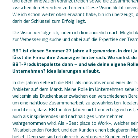
und deren Innovation voranzutreiben sowie die Zusammenar
zwischen den Bereichen zu fördern. Diese Vision bleibt unver
Wie ich schon weiter oben erwähnt habe, bin ich überzeugt, 
darin der Schlüssel zum Erfolg liegt.
Die Vision verfolge ich, indem ich kontinuierlich nach Möglich
zur Verbesserung suche und dabei auf die Expertise der Tea
BBT ist diesen Sommer 27 Jahre alt geworden. In drei J
lässt die Firma ihre Zwanziger hinter sich. Wo siehst du
BBT-Produktepalette dann – und wie deine eigene Rolle
Unternehmen? Idealisierungen erlaubt.
In drei Jahren sehe ich die BBT als innovativer und einer der 
Anbieter auf dem Markt. Meine Rolle im Unternehmen sehe i
weiterhin als Brückenbauer zwischen den verschiedenen Bere
um eine nahtlose Zusammenarbeit zu gewährleisten. Idealer
möchte ich, dass BBT in drei Jahren nicht nur erfolgreich ist,
auch als inspirierendes und nachhaltiges Unternehmen
wahrgenommen wird. Als «Best place to Work», welcher sei
Mitarbeitenden fördert und den Kunden einen belegbaren M
bietet. Denn wir sind erfolgreich, weil unsere Kunden erfolgre