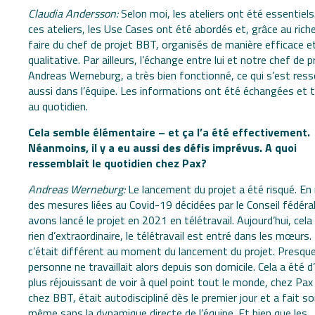
Claudia Andersson:
Selon moi, les ateliers ont été essentiels
ces ateliers, les Use Cases ont été abordés et, grâce au rich
faire du chef de projet BBT, organisés de manière efficace e
qualitative. Par ailleurs, l’échange entre lui et notre chef de p
Andreas Werneburg, a très bien fonctionné, ce qui s’est ress
aussi dans l’équipe. Les informations ont été échangées et t
au quotidien.
Cela semble élémentaire – et ça l’a été effectivement.
Néanmoins, il y a eu aussi des défis imprévus. A quoi
ressemblait le quotidien chez Pax?
Andreas Werneburg:
Le lancement du projet a été risqué. En 
des mesures liées au Covid-19 décidées par le Conseil fédéra
avons lancé le projet en 2021 en télétravail. Aujourd’hui, cela 
rien d’extraordinaire, le télétravail est entré dans les mœurs.
c’était différent au moment du lancement du projet. Presqu
personne ne travaillait alors depuis son domicile. Cela a été 
plus réjouissant de voir à quel point tout le monde, chez P
chez BBT, était autodiscipliné dès le premier jour et a fait so
même sans la dynamique directe de l’équipe. Et bien que les